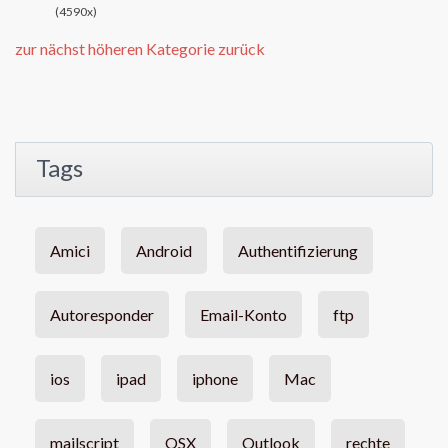
(4590x)
zur nächst höheren Kategorie zurück
Tags
Amici
Android
Authentifizierung
Autoresponder
Email-Konto
ftp
ios
ipad
iphone
Mac
mailscript
OSX
Outlook
rechte